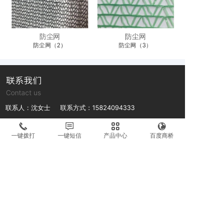
防尘网
防尘网
防尘网（2）
防尘网（3）
联系我们
Contact us
联系人：沈女士 联系方式：15824094333
联系人：沈先生 联系方式：13018895698
一键拨打
一键短信
产品中心
百度商桥
公司地址：浙江省台州市路桥区金清镇霓岙村井头1区33号
微信号
微信号